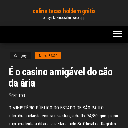
Skip
online texas holdem grátis
to
onlayn-kazinobwkm.web.app
the
content
Category
Mirsch36370
É o casino amigável do cão
da ária
By
EDITOR
O MINISTÉRIO PÚBLICO DO ESTADO DE SÃO PAULO
interpõe apelação contra r. sentença de fls. 74/80, que julgou
improcedente a dúvida suscitada pelo Sr. Oficial do Registro