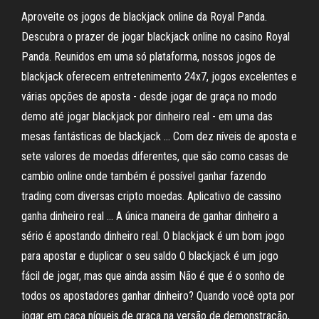
Aproveite os jogos de blackjack online da Royal Panda.
Descubra o prazer de jogar blackjack online no casino Royal
Panda. Reunidos em uma só plataforma, nossos jogos de
blackjack oferecem entretenimento 24x7, jogos excelentes e
várias opções de aposta - desde jogar de graça no modo
demo até jogar blackjack por dinheiro real - em uma das
mesas fantásticas de blackjack … Com dez níveis de aposta e
sete valores de moedas diferentes, que são como casas de
cambio online onde também é possível ganhar fazendo
trading com diversas cripto moedas. Aplicativo de cassino
ganha dinheiro real … A única maneira de ganhar dinheiro a
sério é apostando dinheiro real. O blackjack é um bom jogo
para apostar e duplicar o seu saldo O blackjack é um jogo
fácil de jogar, mas que ainda assim Não é que é o sonho de
todos os apostadores ganhar dinheiro? Quando você opta por
jogar em caça níqueis de graça na versão de demonstração,