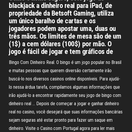
blackjack a dinheiro real para iPad, de
propriedade da Betsoft Gaming, utiliza
um único baralho de cartas e os
jogadores podem apostar uma, duas ou
três mãos. Os limites de mesa são de um
(1$) a cem dólares (100$) por mão. O
jogo é fácil de jogar e tem gráficos de
Bingo Com Dinheiro Real. O bingo é um jogo popular no Brasil
e muitas pessoas que querem diversão certamente irão
buscá-lo nos diversos casinos online disponíveis. Para ajudá-
lo nessa árdua tarefa, compilamos algumas informações que
irão ajudá-lo a encontrar rapidamente seu jogo de bingo com
dinheiro real … Depois de começar a jogar e ganhar dinheiro
real no casino, você desejará que suas informações bancárias
sejam seguras até estar pronto para fazer um saque em
dinheiro. Visite o Casino.com Portugal agora para ler mais