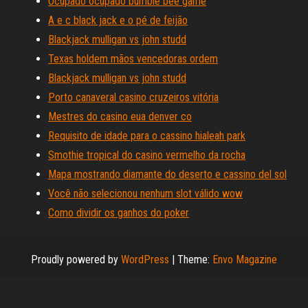
Ocupado ocupado bumble bee game
A e c black jack e o pé de feijão
Blackjack mulligan vs john studd
Texas holdem mãos vencedoras ordem
Blackjack mulligan vs john studd
Porto canaveral casino cruzeiros vitória
Mestres do casino eua denver co
Requisito de idade para o cassino hialeah park
Smothie tropical do casino vermelho da rocha
Mapa mostrando diamante do deserto e cassino del sol
Você não selecionou nenhum slot válido wow
Como dividir os ganhos do poker
Proudly powered by
WordPress
|
Theme:
Envo Magazine