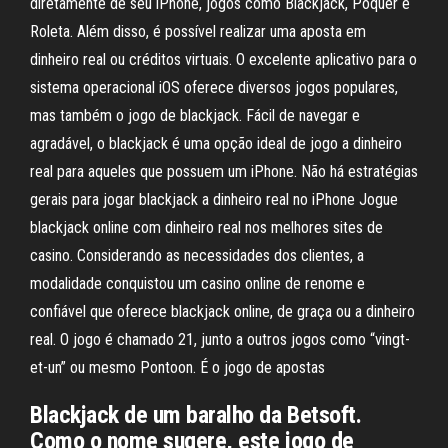
diretamente de seu iPhone, jogos como Blackjack, Pôquer e
Roleta. Além disso, é possível realizar uma aposta em
dinheiro real ou créditos virtuais. O excelente aplicativo para o
sistema operacional iOS oferece diversos jogos populares,
mas também o jogo de blackjack. Fácil de navegar e
agradável, o blackjack é uma opção ideal de jogo a dinheiro
real para aqueles que possuem um iPhone. Não há estratégias
gerais para jogar blackjack a dinheiro real no iPhone Jogue
blackjack online com dinheiro real nos melhores sites de
casino. Considerando as necessidades dos clientes, a
modalidade conquistou um casino online de renome e
confiável que oferece blackjack online, de graça ou a dinheiro
real. O jogo é chamado 21, junto a outros jogos como “vingt-
et-un” ou mesmo Pontoon. É o jogo de apostas
Blackjack de um baralho da Betsoft.
Como o nome sugere, este jogo de