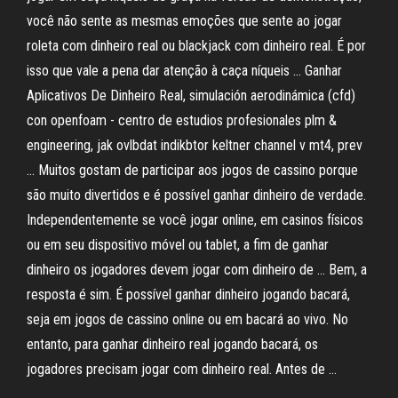
você não sente as mesmas emoções que sente ao jogar
roleta com dinheiro real ou blackjack com dinheiro real. É por
isso que vale a pena dar atenção à caça níqueis … Ganhar
Aplicativos De Dinheiro Real, simulación aerodinámica (cfd)
con openfoam - centro de estudios profesionales plm &
engineering, jak ovlbdat indikbtor keltner channel v mt4, prev
… Muitos gostam de participar aos jogos de cassino porque
são muito divertidos e é possível ganhar dinheiro de verdade.
Independentemente se você jogar online, em casinos físicos
ou em seu dispositivo móvel ou tablet, a fim de ganhar
dinheiro os jogadores devem jogar com dinheiro de … Bem, a
resposta é sim. É possível ganhar dinheiro jogando bacará,
seja em jogos de cassino online ou em bacará ao vivo. No
entanto, para ganhar dinheiro real jogando bacará, os
jogadores precisam jogar com dinheiro real. Antes de …