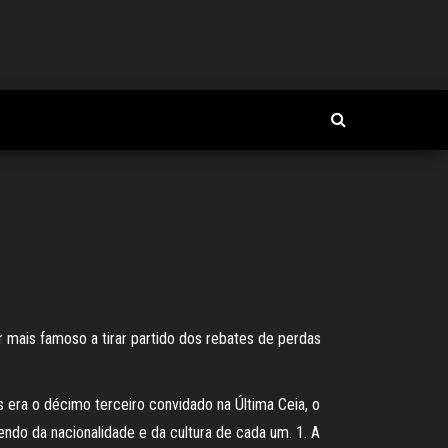
 mais famoso a tirar partido dos rebates de perdas
 era o décimo terceiro convidado na Última Ceia, o
endo da nacionalidade e da cultura de cada um. 1. A