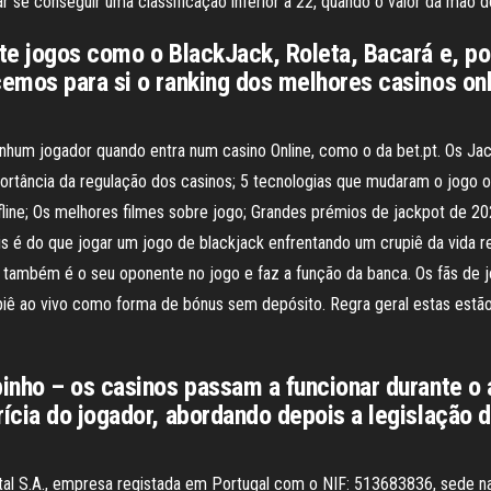
r se conseguir uma classificação inferior a 22, quando o valor da mão do
te jogos como o BlackJack, Roleta, Bacará e, po
mos para si o ranking dos melhores casinos onli
enhum jogador quando entra num casino Online, como o da bet.pt. Os 
ortância da regulação dos casinos; 5 tecnologias que mudaram o jogo o
ffline; Os melhores filmes sobre jogo; Grandes prémios de jackpot de 2
ais é do que jogar um jogo de blackjack enfrentando um crupiê da vida 
piê também é o seu oponente no jogo e faz a função da banca. Os fãs de
piê ao vivo como forma de bónus sem depósito. Regra geral estas estão
inho – os casinos passam a funcionar durante o 
ícia do jogador, abordando depois a legislação d
igital S.A., empresa registada em Portugal com o NIF: 513683836, sede 