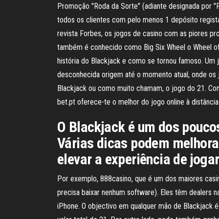
Promoção "Roda da Sorte" (adiante designada por "P
todos os clientes com pelo menos 1 depósito regista
revista Forbes, os jogos de casino com as piores pro
também é conhecido como Big Six Wheel o Wheel of 
história do Blackjack e como se tornou famoso. Um j
desconhecida origem até o momento atual, onde os j
Blackjack ou como muito chamam, o jogo do 21. Com u
bet.pt oferece-te o melhor do jogo online à distância
O Blackjack é um dos poucos
Várias dicas podem melhora
elevar a experiência de joga
Por exemplo, 888casino, que é um dos maiores casino
precisa baixar nenhum software). Eles têm dealers 
iPhone. O objectivo em qualquer mão de Blackjack é 