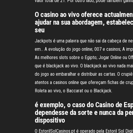
valor total de 21. Por outro lado, pode também ganha
O casino ao vivo oferece actualmen
ajudar na sua abordagem, estabelece
seu
Jackpots é uma palavra que não sai da cabeça de n
em… A evolução do jogo online; 007 e casinos; A imp
As melhores slots sobre o Egipto; Jogar Online ou O
que é blackjack ao vivo. O blackjack ao vivo nada m
do jogo ao embaralhar e distribuir as cartas. O cru
atentos a casinos online que ofereçam fichas de cru
Roleta ao vivo, o Baccarat ou o Blackjack.
é exemplo, o caso do Casino de Esp
dependesse da sorte e nunca da per
dispositivo
O EstorilSolCasinos.pt é operado pela Estoril Sol D