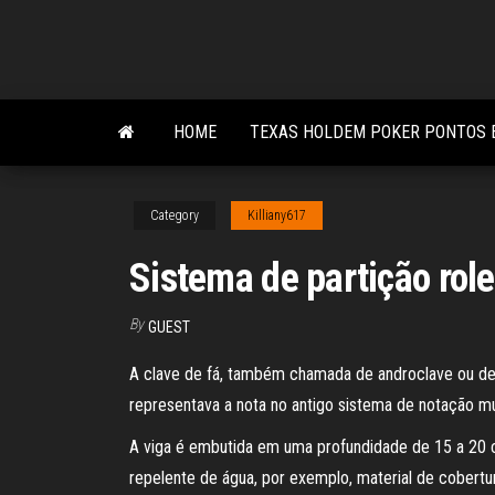
Skip
to
the
content
HOME
TEXAS HOLDEM POKER PONTOS 
Category
Killiany617
Sistema de partição rol
By
GUEST
A clave de fá, também chamada de androclave ou de c
representava a nota no antigo sistema de notação mu
A viga é embutida em uma profundidade de 15 a 20 
repelente de água, por exemplo, material de cobertu