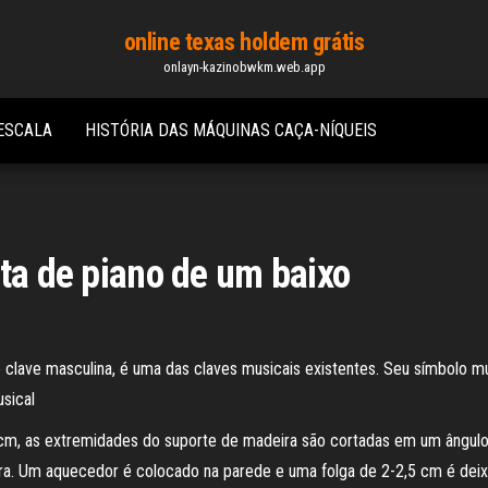
online texas holdem grátis
onlayn-kazinobwkm.web.app
ESCALA
HISTÓRIA DAS MÁQUINAS CAÇA-NÍQUEIS
eta de piano de um baixo
lave masculina, é uma das claves musicais existentes. Seu símbolo musi
sical
cm, as extremidades do suporte de madeira são cortadas em um ângul
ra. Um aquecedor é colocado na parede e uma folga de 2-2,5 cm é deixa