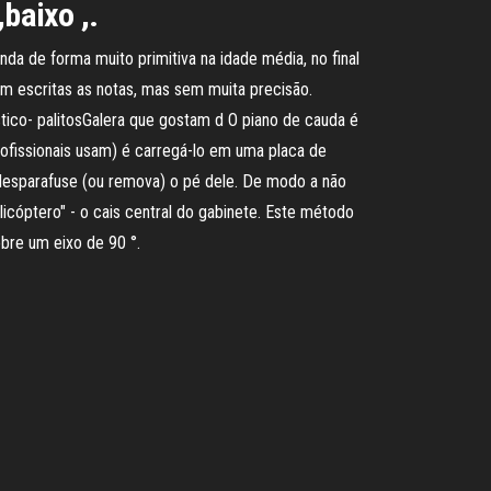
baixo ,.
a de forma muito primitiva na idade média, no final
am escritas as notas, mas sem muita precisão.
ástico- palitosGalera que gostam d O piano de cauda é
ofissionais usam) é carregá-lo em uma placa de
 desparafuse (ou remova) o pé dele. De modo a não
licóptero" - o cais central do gabinete. Este método
bre um eixo de 90 °.