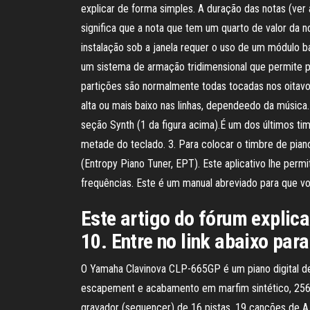
explicar de forma simples. A duração das notas (ver 
significa que a nota que tem um quarto de valor da n
instalação sob a janela requer o uso de um módulo ba
um sistema de armação tridimensional que permite pe
partições são normalmente todas tocadas nos oitavos 
alta ou mais baixo nas linhas, dependeedo da músic
seção Synth (1 da figura acima).É um dos últimos tim
metade do teclado. 3. Para colocar o timbre de pian
(Entropy Piano Tuner, EPT). Este aplicativo lhe per
frequências. Este é um manual abreviado para que v
Este artigo do fórum explic
10. Entre no link abaixo par
O Yamaha Clavinova CLP-665GP é um piano digital d
escapement e acabamento em marfim sintético, 256 n
gravador (sequencer) de 16 pistas, 19 canções de 