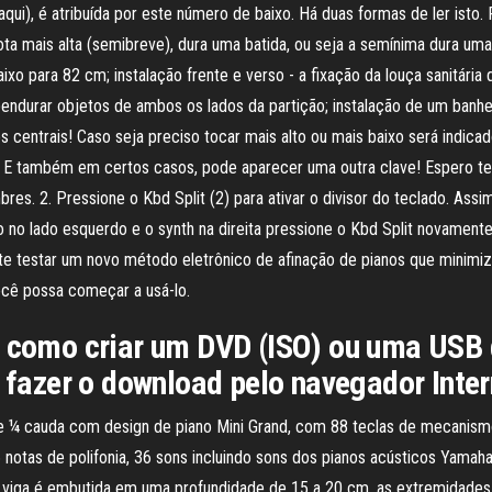
aqui), é atribuída por este número de baixo. Há duas formas de ler ist
ota mais alta (semibreve), dura uma batida, ou seja a semínima dura uma 
ixo para 82 cm; instalação frente e verso - a fixação da louça sanitária
ndurar objetos de ambos os lados da partição; instalação de um banheir
centrais! Caso seja preciso tocar mais alto ou mais baixo será indicado
a. E também em certos casos, pode aparecer uma outra clave! Espero te
bres. 2. Pressione o Kbd Split (2) para ativar o divisor do teclado. As
o no lado esquerdo e o synth na direita pressione o Kbd Split novamente
mite testar um novo método eletrônico de afinação de pianos que minim
ocê possa começar a usá-lo.
a como criar um DVD (ISO) ou uma USB
a fazer o download pelo navegador Inter
e ¼ cauda com design de piano Mini Grand, com 88 teclas de mecanis
otas de polifonia, 36 sons incluindo sons dos pianos acústicos Yamaha
A viga é embutida em uma profundidade de 15 a 20 cm, as extremidade