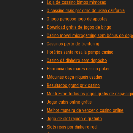
Loja de cassino bimos mimosas
O cassino mais próximo de ukiah california
O jogo perigoso jogo de apostas
Download grátis de jogos de bingo
Casino móvel microgaming sem bônus de dep
Cassinos perto de trenton nj
Horários santa rosa la pampa casino
Casino dá dinheiro sem depósito
Harmonia dos mares casino poker
Máquinas caça-níqueis usadas
Resultados grand prix casino
Mostre-me todos os jogos grátis de caça-níqu
Jogar cubis online grátis
Melhor maneira de vencer o casino online
Jogo de slot rápido e gratuito
Slots reais por dinheiro real