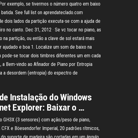
o. Por exemplo, se tivermos o número quatro em baixo
batida. See full list on aprendateclado.com
 de dois lados da partição executa-se com a ajuda de
o no canto. Dec 31, 2012 · Se vc tocar no piano, as
 na partição, ou então a clave de sol estará mais
r ajudado e boa 1. Localize um som de baixo na
sim pode-se tocar dois timbres diferentes um em cada
, a Bem-vindo ao Afinador de Piano por Entropia
iza a desordem (entropia) do espectro de
 de Instalação do Windows
net Explorer: Baixar o …
mo GH3X (3 sensores) com ação/peso de piano,
 CFX e Böesendorfer Imperial, 20 padrões rítmicos,
s do suporte de madeira são cortadas em um ângulo