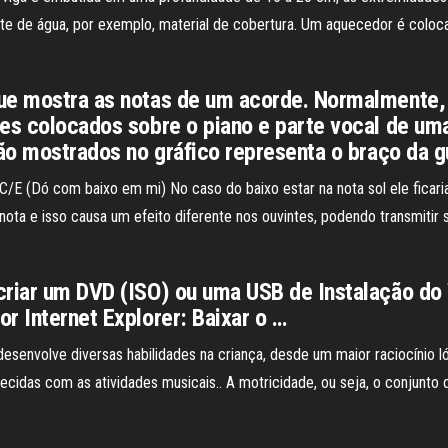
e de água, por exemplo, material de cobertura. Um aquecedor é coloc
que mostra as notas de um acorde. Normalmente,
des colocados sobre o piano e parte vocal de u
são mostrados no gráfico representa o braço da gu
 C/E (Dó com baixo em mi) No caso do baixo estar na nota sol ele ficar
nota e isso causa um efeito diferente nos ouvintes, podendo transmi
criar um DVD (ISO) ou uma USB de Instalação do 
r Internet Explorer: Baixar o …
esenvolve diversas habilidades na criança, desde um maior raciocínio 
orecidas com as atividades musicais.. A motricidade, ou seja, o conjun