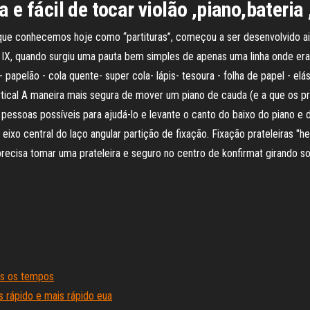
e fácil de tocar violão ,piano,bateria ,
ue conhecemos hoje como “partituras”, começou a ser desenvolvido aind
ulo IX, quando surgiu uma pauta bem simples de apenas uma linha onde er
papelão - cola quente- super cola- lápis- tesoura - folha de papel - el
tical A maneira mais segura de mover um piano de cauda (e a que os pr
pessoas possíveis para ajudá-lo e levante o canto do baixo do piano e
ixo central do laço angular partição de fixação. Fixação prateleiras "he
recisa tomar uma prateleira e seguro no centro de konfirmat girando so
os os tempos
 rápido e mais rápido eua