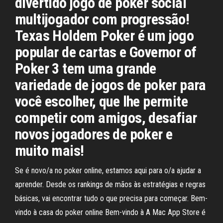
divertido jogo de poker social
multijogador com progressão!
Texas Holdem Poker é um jogo
popular de cartas e Governor of
Poker 3 tem uma grande
variedade de jogos de poker para
você escolher, que lhe permite
competir com amigos, desafiar
novos jogadores de poker e
muito mais!
Se é novo/a no poker online, estamos aqui para o/a ajudar a
aprender. Desde os rankings de mãos às estratégias e regras
básicas, vai encontrar tudo o que precisa para começar. Bem-
vindo à casa do poker online Bem-vindo à A Mac App Store é