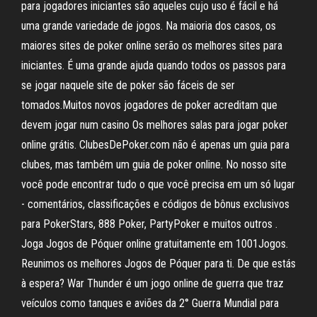
para jogadores iniciantes são aqueles cujo uso é fácil e há
uma grande variedade de jogos. Na maioria dos casos, os
maiores sites de poker online serão os melhores sites para
iniciantes. É uma grande ajuda quando todos os passos para
se jogar naquele site de poker são fáceis de ser
tomados.Muitos novos jogadores de poker acreditam que
devem jogar num casino Os melhores salas para jogar poker
online grátis. ClubesDePoker.com não é apenas um guia para
clubes, mas também um guia de poker online. No nosso site
você pode encontrar tudo o que você precisa em um só lugar
- comentários, classificações e códigos de bônus exclusivos
para PokerStars, 888 Poker, PartyPoker e muitos outros .
Joga Jogos de Póquer online gratuitamente em 1001Jogos.
Reunimos os melhores Jogos de Póquer para ti. De que estás
à espera? War Thunder é um jogo online de guerra que traz
veículos como tanques e aviões da 2° Guerra Mundial para