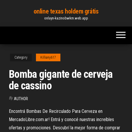
Skip
online texas holdem grátis
to
onlayn-kazinobwkm.web.app
the
content
Category
Killiany617
Bomba gigante de cerveja
de cassino
By
AUTHOR
Encontrá Bombas De Recirculado Para Cerveza en
MercadoLibre.com.ar! Entrá y conocé nuestras increíbles
ofertas y promociones. Descubrí la mejor forma de comprar