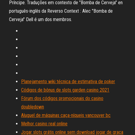
Príncipe. Traduções em contexto de "Bomba de Cerveja" en
português-inglês da Reverso Context : Alec "Bomba de
Cerveja" Dell é um dos membros.
Planejamento wiki técnica de estimativa de poker
Códigos de bônus de slots garden casino 2021
Fórum dos códigos promocionais do casino
doubledown
Aluguel de máquinas caça-níqueis vancouver bc
Melhor casino real online
Jogar slots grátis online sem download jogar de graça