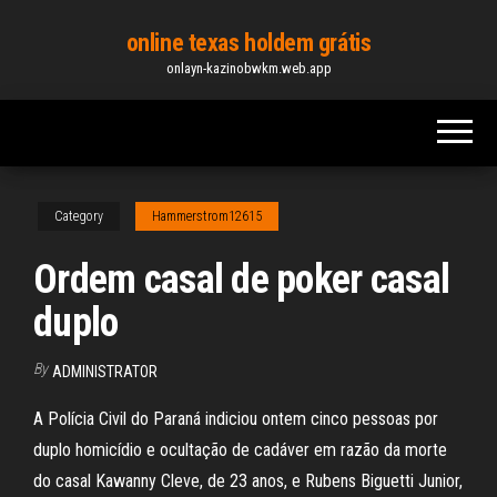
Skip
online texas holdem grátis
to
onlayn-kazinobwkm.web.app
the
content
Category
Hammerstrom12615
Ordem casal de poker casal
duplo
By
ADMINISTRATOR
A Polícia Civil do Paraná indiciou ontem cinco pessoas por
duplo homicídio e ocultação de cadáver em razão da morte
do casal Kawanny Cleve, de 23 anos, e Rubens Biguetti Junior,