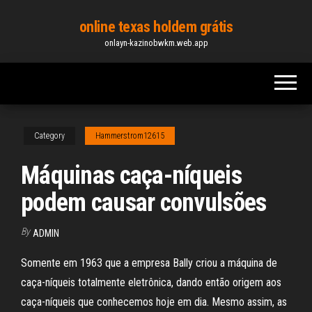
Skip
online texas holdem grátis
to
onlayn-kazinobwkm.web.app
the
content
Category
Hammerstrom12615
Máquinas caça-níqueis
podem causar convulsões
By
ADMIN
Somente em 1963 que a empresa Bally criou a máquina de
caça-níqueis totalmente eletrônica, dando então origem aos
caça-níqueis que conhecemos hoje em dia. Mesmo assim, as