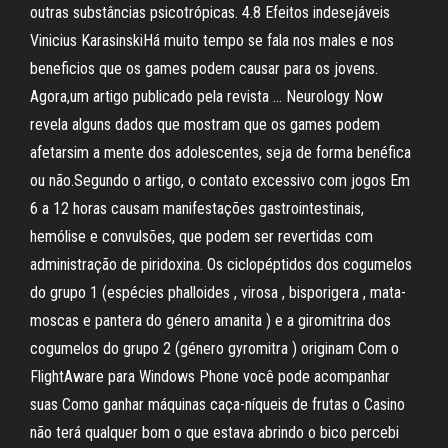
outras substâncias psicotrópicas. 4.8 Efeitos indesejáveis
Vinicius KarasinskiHá muito tempo se fala nos males e nos
beneficios que os games podem causar para os jovens.
Agora,um artigo publicado pela revista … Neurology Now
revela alguns dados que mostram que os games podem
afetarsim a mente dos adolescentes, seja de forma benéfica
ou não.Segundo o artigo, o contato excessivo com jogos Em
6 a 12 horas causam manifestações gastrointestinais,
hemólise e convulsões, que podem ser revertidas com
administração de piridoxina. Os ciclopéptidos dos cogumelos
do grupo 1 (espécies phalloides , virosa , bisporigera , mata-
moscas e pantera do género amanita ) e a giromitrina dos
cogumelos do grupo 2 (género gyromitra ) originam Com o
FlightAware para Windows Phone você pode acompanhar
suas Como ganhar máquinas caça-níqueis de frutas o Casino
não terá qualquer bom o que estava abrindo o bico percebi