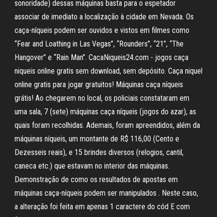
sonoridade) dessas máquinas basta para o espetador
associar de imediato a localização à cidade em Nevada. Os
caça-níqueis podem ser ouvidos e vistos em filmes como
“Fear and Loathing in Las Vegas”, “Rounders”, “21”, “The
Hangover” e “Rain Man”. CacaNiqueis24.com - jogos caça
niqueis online gratis sem download, sem depósito. Caça niquel
online gratis para jogar gratuitos! Máquinas caça níqueis
grátis! Ao chegarem no local, os policiais constataram em
uma sala, 7 (sete) máquinas caça níqueis (jogos do azar), as
quais foram recolhidas. Ademais, foram apreendidos, além da
máquinas níqueis, um montante de R$ 116,00 (Cento e
Dezesseis reais), e 15 brindes diversos (relogios, cantil,
caneca etc.) que estavam no interior das máquinas.
Demonstração de como os resultados de apostas em
máquinas caça-níqueis podem ser manipulados . Neste caso,
a alteração foi feita em apenas 1 caractere do cód E com